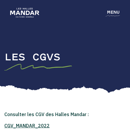
MENU
LES CGVS
NOTRE GROUPE
NOS MÉTIERS
NOS CULTURES
L'ACADÉMIE
CONTACT
Consulter les CGV des Halles Mandar :
CGV_MANDAR_2022