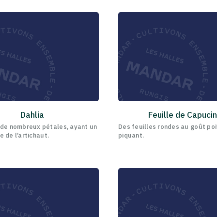
Dahlia
Feuille de Capuci
 de nombreux pétales, ayant un
Des feuilles rondes au goût poi
 de l’artichaut.
piquant.