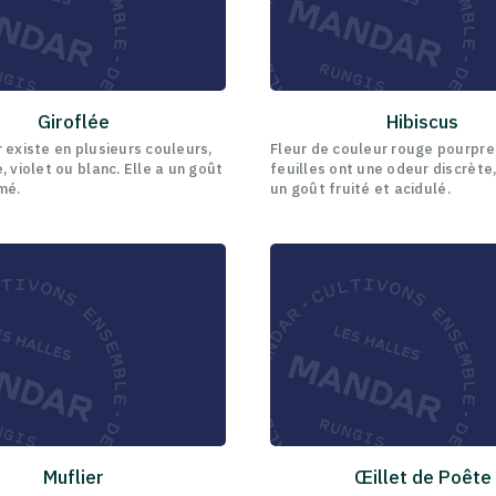
Giroflée
Hibiscus
 existe en plusieurs couleurs,
Fleur de couleur rouge pourpre
, violet ou blanc. Elle a un goût
feuilles ont une odeur discrète
mé.
un goût fruité et acidulé.
Muflier
Œillet de Poête