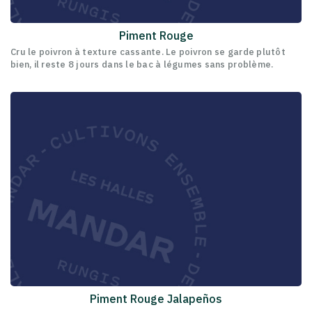
Piment Rouge
Cru le poivron à texture cassante. Le poivron se garde plutôt
bien, il reste 8 jours dans le bac à légumes sans problème.
Piment Rouge Jalapeños