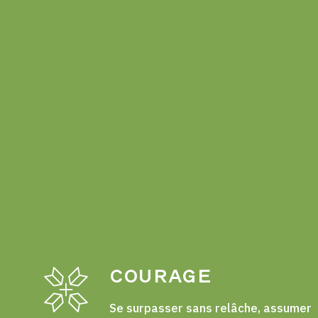
COURAGE
Se surpasser sans relâche, assumer