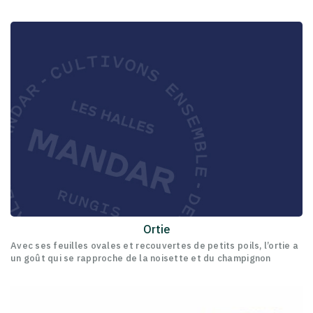
Ortie
Avec ses feuilles ovales et recouvertes de petits poils, l’ortie a
un goût qui se rapproche de la noisette et du champignon